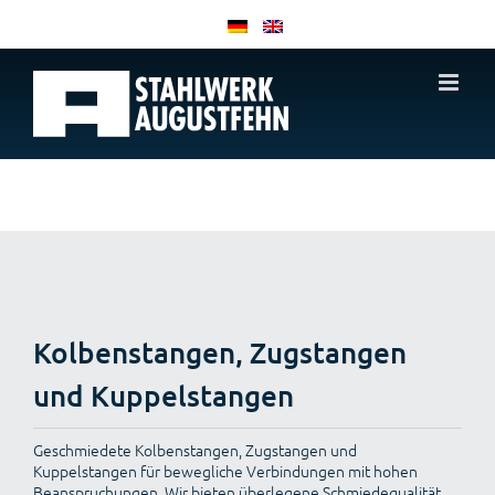
Zum
Inhalt
springen
Kolbenstangen, Zugstangen
und Kuppelstangen
Geschmiedete Kolbenstangen, Zugstangen und
Kuppelstangen für bewegliche Verbindungen mit hohen
Beanspruchungen. Wir bieten überlegene Schmiedequalität,