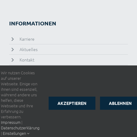
INFORMATIONEN
Karriere
Aktuelles
Kontakt
Wir nutzen Cookies
auf unserer
Webseite. Einige von
ihnen sind essenziell,
während andere uns
helfen, diese
AKZEPTIEREN
ABLEHNEN
Webseite und Ihre
© 2025 Stahlwerk Augustfehn Schmiede GmbH & Co. KG
Erfahrung zu
Impressum
|
Datenschutzerklärung
|
AGB
|
verbessern.
Cookieeinstellungen
Impressum
|
Datenschutzerklärung
LinkedIn
Facebook
|
Einstellungen